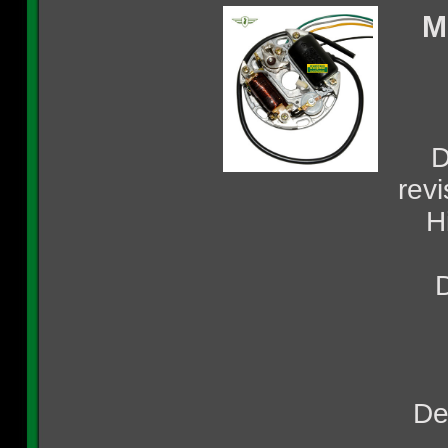
M
D
rev
H
D
De