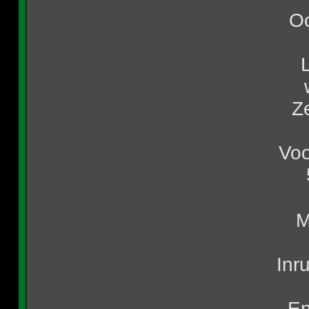
Oo
Z
Voo
M
Inr
En