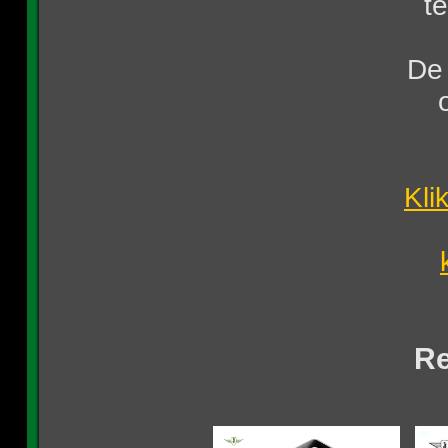
t
De 
Kli
Re