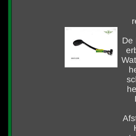
r
De 
er
Wat
h
sc
he
Afs