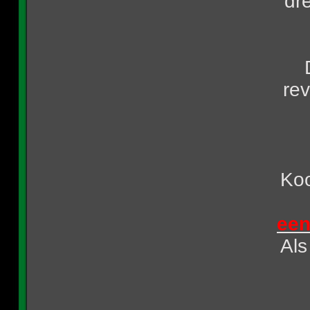
dr
rev
Koo
een
Als