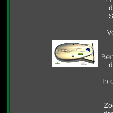
d
S
V
Ben
d
In 
Zo